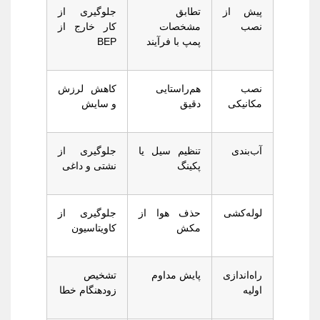
پیش از
تطابق
جلوگیری از
نصب
مشخصات
کار خارج از
پمپ با فرآیند
BEP
نصب
هم‌راستایی
کاهش لرزش
مکانیکی
دقیق
و سایش
آب‌بندی
تنظیم سیل یا
جلوگیری از
پکینگ
نشتی و داغی
لوله‌کشی
حذف هوا از
جلوگیری از
مکش
کاویتاسیون
راه‌اندازی
پایش مداوم
تشخیص
اولیه
زودهنگام خطا