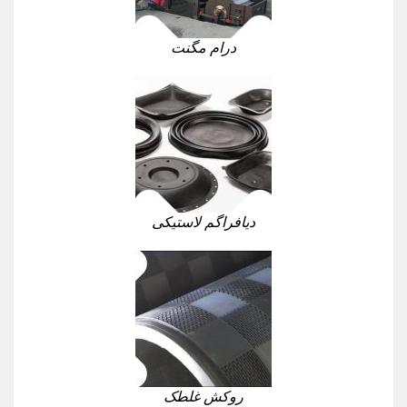
درام مگنت
دیافراگم لاستیکی
روکش غلطک