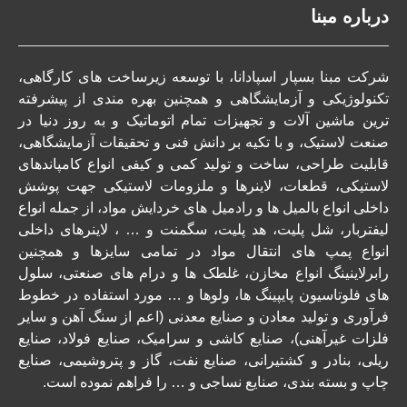
درباره مبنا
شرکت مبنا بسپار اسپادانا،
با توسعه زیرساخت های کارگاهی،
تکنولوژیکی و آزمایشگاهی و همچنین بهره مندی از پیشرفته
ترین ماشین آلات و تجهیزات تمام اتوماتیک و به روز دنیا در
صنعت لاستیک، و با تکیه بر دانش فنی و تحقیقات آزمایشگاهی،
قابلیت طراحی، ساخت و تولید کمی و کیفی انواع کامپاندهای
لاستیکی، قطعات، لاینرها و ملزومات لاستیکی جهت پوشش
داخلی انواع بالمیل ها و رادمیل های خردایش مواد، از جمله انواع
لیفتربار، شل پلیت، هد پلیت، سگمنت و … ، لاینرهای داخلی
انواع پمپ های انتقال مواد در تمامی سایزها و همچنین
رابرلاینینگ انواع مخازن، غلطک ها و درام های صنعتی، سلول
های فلوتاسیون پایپینگ ها، ولوها و … مورد استفاده در خطوط
فرآوری و تولید معادن و صنایع معدنی (اعم از سنگ آهن و سایر
فلزات غیرآهنی)، صنایع کاشی و سرامیک، صنایع فولاد، صنایع
ریلی، بنادر و کشتیرانی، صنایع نفت، گاز و پتروشیمی، صنایع
چاپ و بسته بندی، صنایع نساجی و … را فراهم نموده است.