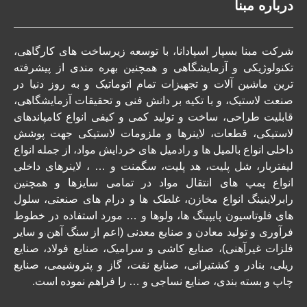
درباره مبنا
شرکت مبنا بسپار اسپادانا،
با توسعه زیرساخت های کارگاهی،
تکنولوژیکی و آزمایشگاهی و همچنین بهره مندی از پیشرفته
ترین ماشین آلات و تجهیزات تمام اتوماتیک و به روز دنیا در
صنعت لاستیک، و با تکیه بر دانش فنی و تحقیقات آزمایشگاهی،
قابلیت طراحی، ساخت و تولید کمی و کیفی انواع کامپاندهای
لاستیکی، قطعات، لاینرها و ملزومات لاستیکی جهت پوشش
داخلی انواع بالمیل ها و رادمیل های خردایش مواد، از جمله انواع
لیفتربار، شل پلیت، هد پلیت، سگمنت و … ، لاینرهای داخلی
انواع پمپ های انتقال مواد در تمامی سایزها و همچنین
رابرلاینینگ انواع مخازن، غلطک ها و درام های صنعتی، سلول
های فلوتاسیون پایپینگ ها، ولوها و … مورد استفاده در خطوط
فرآوری و تولید معادن و صنایع معدنی (اعم از سنگ آهن و سایر
فلزات غیرآهنی)، صنایع کاشی و سرامیک، صنایع فولاد، صنایع
ریلی، بنادر و کشتیرانی، صنایع نفت، گاز و پتروشیمی، صنایع
چاپ و بسته بندی، صنایع نساجی و … را فراهم نموده است.