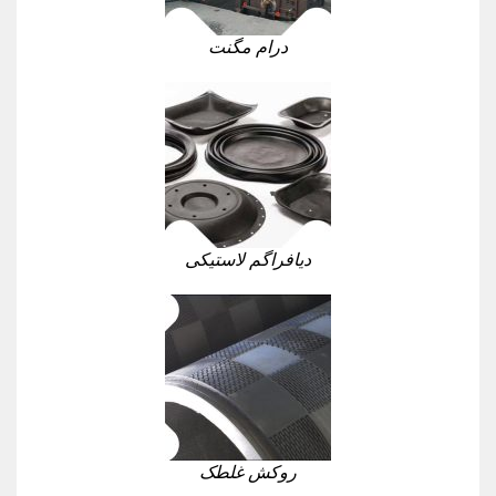
درام مگنت
دیافراگم لاستیکی
روکش غلطک