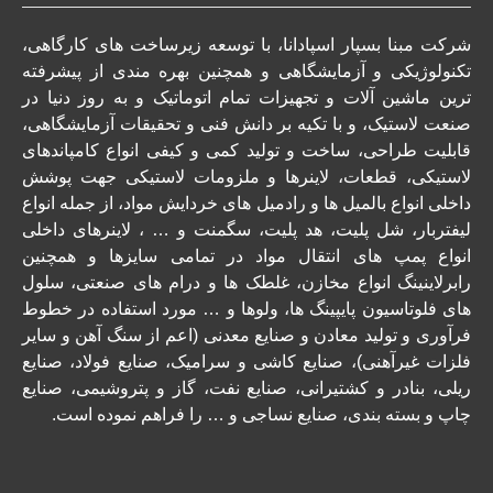
شرکت مبنا بسپار اسپادانا،
با توسعه زیرساخت های کارگاهی،
تکنولوژیکی و آزمایشگاهی و همچنین بهره مندی از پیشرفته
ترین ماشین آلات و تجهیزات تمام اتوماتیک و به روز دنیا در
صنعت لاستیک، و با تکیه بر دانش فنی و تحقیقات آزمایشگاهی،
قابلیت طراحی، ساخت و تولید کمی و کیفی انواع کامپاندهای
لاستیکی، قطعات، لاینرها و ملزومات لاستیکی جهت پوشش
داخلی انواع بالمیل ها و رادمیل های خردایش مواد، از جمله انواع
لیفتربار، شل پلیت، هد پلیت، سگمنت و … ، لاینرهای داخلی
انواع پمپ های انتقال مواد در تمامی سایزها و همچنین
رابرلاینینگ انواع مخازن، غلطک ها و درام های صنعتی، سلول
های فلوتاسیون پایپینگ ها، ولوها و … مورد استفاده در خطوط
فرآوری و تولید معادن و صنایع معدنی (اعم از سنگ آهن و سایر
فلزات غیرآهنی)، صنایع کاشی و سرامیک، صنایع فولاد، صنایع
ریلی، بنادر و کشتیرانی، صنایع نفت، گاز و پتروشیمی، صنایع
چاپ و بسته بندی، صنایع نساجی و … را فراهم نموده است.