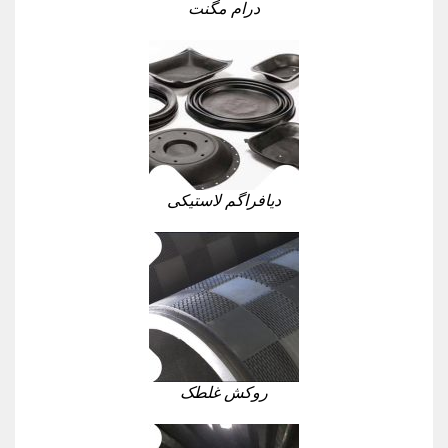
درام مگنت
دیافراگم لاستیکی
روکش غلطک