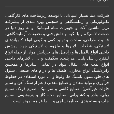
شرکت مبنا بسپار اسپادانا،
با توسعه زیرساخت های کارگاهی،
تکنولوژیکی و آزمایشگاهی و همچنین بهره مندی از پیشرفته
ترین ماشین آلات و تجهیزات تمام اتوماتیک و به روز دنیا در
صنعت لاستیک، و با تکیه بر دانش فنی و تحقیقات آزمایشگاهی،
قابلیت طراحی، ساخت و تولید کمی و کیفی انواع کامپاندهای
لاستیکی، قطعات، لاینرها و ملزومات لاستیکی جهت پوشش
داخلی انواع بالمیل ها و رادمیل های خردایش مواد، از جمله انواع
لیفتربار، شل پلیت، هد پلیت، سگمنت و … ، لاینرهای داخلی
انواع پمپ های انتقال مواد در تمامی سایزها و همچنین
رابرلاینینگ انواع مخازن، غلطک ها و درام های صنعتی، سلول
های فلوتاسیون پایپینگ ها، ولوها و … مورد استفاده در خطوط
فرآوری و تولید معادن و صنایع معدنی (اعم از سنگ آهن و سایر
فلزات غیرآهنی)، صنایع کاشی و سرامیک، صنایع فولاد، صنایع
ریلی، بنادر و کشتیرانی، صنایع نفت، گاز و پتروشیمی، صنایع
چاپ و بسته بندی، صنایع نساجی و … را فراهم نموده است.