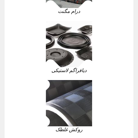
درام مگنت
دیافراگم لاستیکی
روکش غلطک