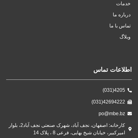
خدمات
درباره ما
تماس با ما
وبلاگ
اطلاعات تماس
4205(031)
42694222(031)
po@mbe.bz
کارخانه: اصفهان، نجف آباد، شهرک صنعتی نجف آباد2، بلوار
امیرکبیر، خیابان شیخ بهایی، فرعی 8 ، پلاک 14