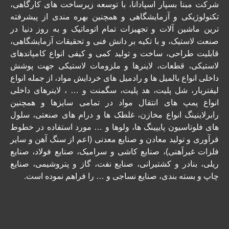
شرکت مبنا بسپار اسپادانا،
با توسعه زیرساخت های کارگاهی،
تکنولوژیکی و آزمایشگاهی و همچنین بهره مندی از پیشرفته
ترین ماشین آلات و تجهیزات تمام اتوماتیک و به روز دنیا در
صنعت لاستیک، و با تکیه بر دانش فنی و تحقیقات آزمایشگاهی،
قابلیت طراحی، ساخت و تولید کمی و کیفی انواع کامپاندهای
لاستیکی، قطعات، لاینرها و ملزومات لاستیکی جهت پوشش
داخلی انواع بالمیل ها و رادمیل های خردایش مواد، از جمله انواع
لیفتربار، شل پلیت، هد پلیت، سگمنت و … ، لاینرهای داخلی
انواع پمپ های انتقال مواد در تمامی سایزها و همچنین
رابرلاینینگ انواع مخازن، غلطک ها و درام های صنعتی، سلول
های فلوتاسیون پایپینگ ها، ولوها و … مورد استفاده در خطوط
فرآوری و تولید معادن و صنایع معدنی (اعم از سنگ آهن و سایر
فلزات غیرآهنی)، صنایع کاشی و سرامیک، صنایع فولاد، صنایع
ریلی، بنادر و کشتیرانی، صنایع نفت، گاز و پتروشیمی، صنایع
چاپ و بسته بندی، صنایع نساجی و … را فراهم نموده است.